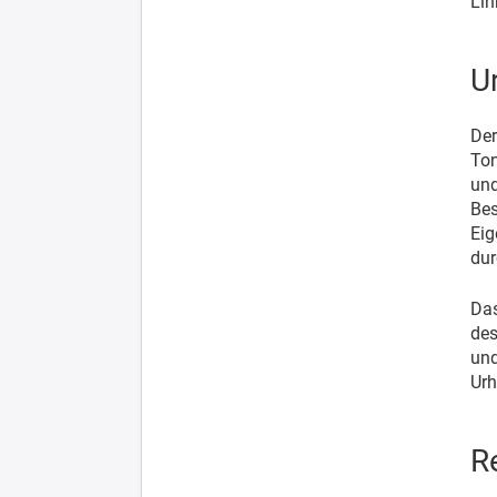
Lin
U
Der
Ton
und
Bes
Eig
dur
Das
des
und
Urh
R