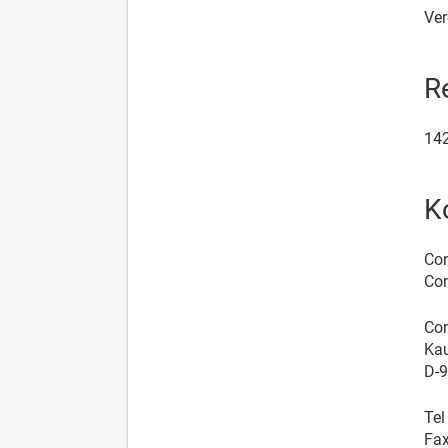
Ver
R
14
K
Con
Con
Co
Kau
D-
Tel
Fax