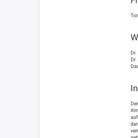
F
Tor
W
Dr.
Dr.
Da
I
Der
ihm
auf
dar
ver
geh