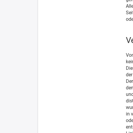
All
Sei
ode
V
Von
kei
Die
der
Der
den
und
dis
wur
in 
ode
ent