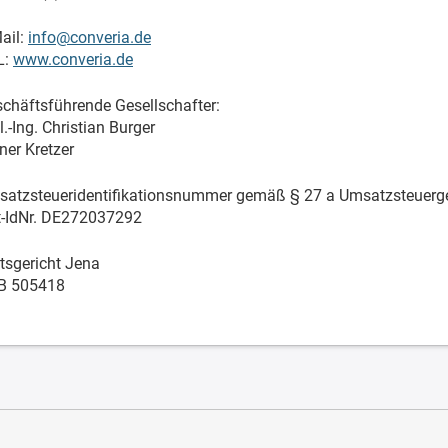
ail:
info@converia.de
L:
www.converia.de
chäftsführende Gesellschafter:
l.-Ing. Christian Burger
ner Kretzer
atzsteueridentifikationsnummer gemäß § 27 a Umsatzsteuerge
-IdNr. DE272037292
sgericht Jena
B 505418