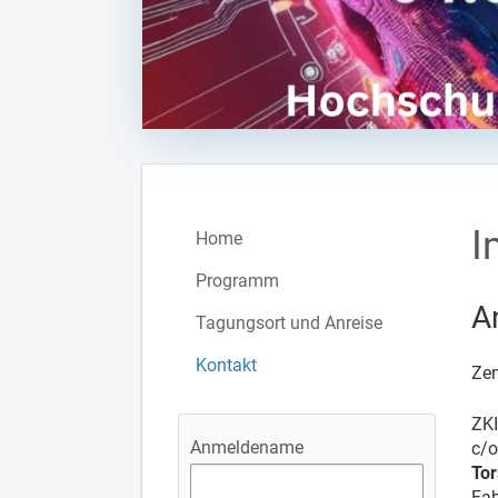
I
Home
Programm
A
Tagungsort und Anreise
Kontakt
Zen
ZKI
Anmeldename
c/o
Tor
Fab