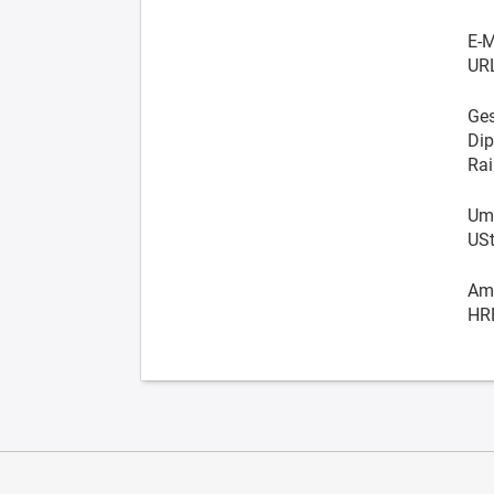
E-M
UR
Ges
Dip
Rai
Ums
USt
Amt
HR