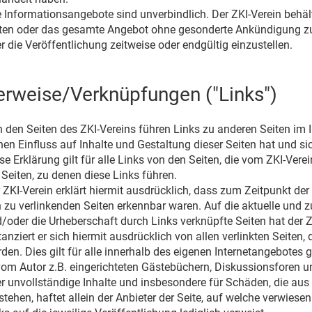
e Informationsangebote sind unverbindlich. Der ZKI-Verein behält 
ten oder das gesamte Angebot ohne gesonderte Ankündigung zu
r die Veröffentlichung zeitweise oder endgültig einzustellen.
erweise/Verknüpfungen ("Links")
 den Seiten des ZKI-Vereins führen Links zu anderen Seiten im Int
nen Einfluss auf Inhalte und Gestaltung dieser Seiten hat und s
se Erklärung gilt für alle Links von den Seiten, die vom ZKI-Verei
 Seiten, zu denen diese Links führen.
 ZKI-Verein erklärt hiermit ausdrücklich, dass zum Zeitpunkt der 
 zu verlinkenden Seiten erkennbar waren. Auf die aktuelle und zu
/oder die Urheberschaft durch Links verknüpfte Seiten hat der ZK
tanziert er sich hiermit ausdrücklich von allen verlinkten Seiten
den. Dies gilt für alle innerhalb des eigenen Internetangebotes
vom Autor z.B. eingerichteten Gästebüchern, Diskussionsforen und
r unvollständige Inhalte und insbesondere für Schäden, die aus
stehen, haftet allein der Anbieter der Seite, auf welche verwiesen